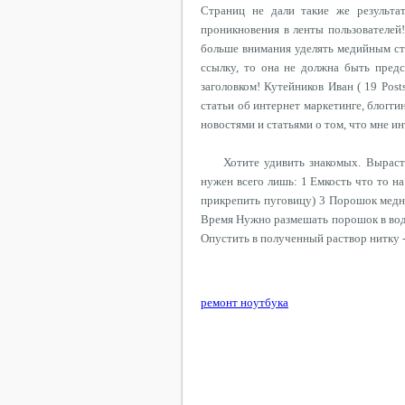
Страниц не дали такие же результ
проникновения в ленты пользователей
больше внимания уделять медийным ст
ссылку, то она не должна быть пред
заголовком! Кутейников Иван ( 19 Pos
статьи об интернет маркетинге, блогг
новостями и статьями о том, что мне и
Хотите удивить знакомых. Выраст
нужен всего лишь: 1 Емкость что то н
прикрепить пуговицу) 3 Порошок медн
Время Нужно размешать порошок в вод
Опустить в полученный раствор нитку -
ремонт ноутбука