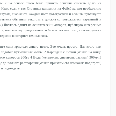
аты и на основе этого было принято решение снизить долю их
! Итак, если у вас Страница компании на Фейсбук, вам необходимо
атусам, снабжайте каждый пост фотографией и если вы публикуете
ставлена обычным текстом, а должна сопровождаться картинкой и
ts ) Являюсь одним из основателей и авторов, публикую интересные
инге, поисковому продвижению и бизнес технологиях, а также делюсь
нтересно в интернет технологиях.
ите сами кристалл синего цвета. Это очень просто. Для этого нам
а подобие бутылки или колбы. 2 Карандаш с ниткой (можно на конце
ого купороса 200гр 4 Вода (желательно дистиллированная) 300мл 5
е до полного растворения(можно при этом его немножко подогреть)
 и подождать.