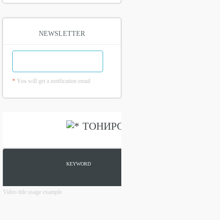
NEWSLETTER
*
You will get a notification email
Video title usage example