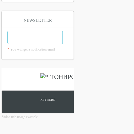
NEWSLETTER
*
You will get a notification email
Video title usage example