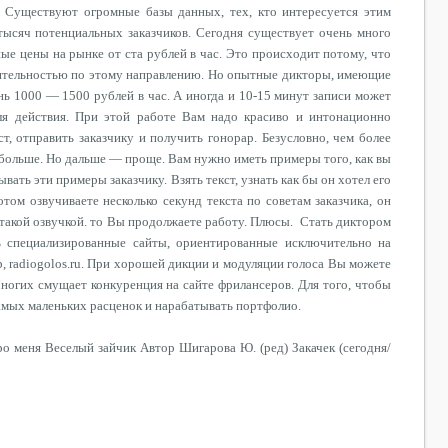
. Существуют огромные базы данных, тех, кто интересуется этим
ысяч потенциальных заказчиков. Сегодня существует очень много
ные цены на рынке от ста рублей в час. Это происходит потому, что
ятельностью по этому направлению. Но опытные дикторы, имеющие
ь 1000 — 1500 рублей в час. А иногда и 10-15 минут записи может
ля действия. При этой работе Вам надо красиво и интонационно
, отправить заказчику и получить гонорар. Безусловно, чем более
я больше. Но дальше — проще. Вам нужно иметь примеры того, как вы
вать эти примеры заказчику. Взять текст, узнать как бы он хотел его
отом озвучиваете несколько секунд текста по советам заказчика, он
 с такой озвучкой. то Вы продолжаете работу. Плюсы. Стать диктором
 специализированные сайты, ориентированные исключительно на
р, radiogolos.ru. При хорошей дикции и модуляции голоса Вы можете
ногих смущает конкуренция на сайте фрилансеров. Для того, чтобы
самых маленьких расценок и нарабатывать портфолио.
ро меня Веселый зайчик Автор Шигарова Ю. (ред) Закачек (сегодня/