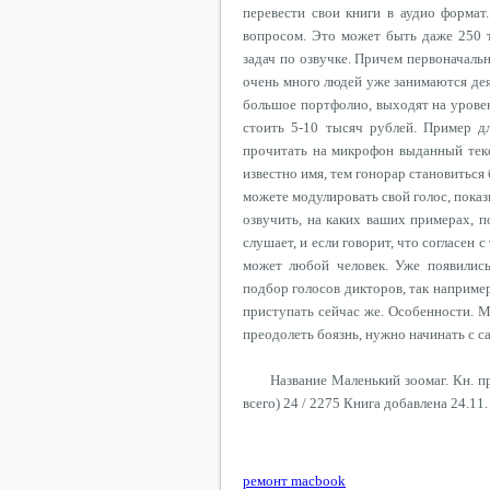
перевести свои книги в аудио формат
вопросом. Это может быть даже 250 т
задач по озвучке. Причем первоначаль
очень много людей уже занимаются де
большое портфолио, выходят на уровен
стоить 5-10 тысяч рублей. Пример д
прочитать на микрофон выданный текст
известно имя, тем гонорар становитьс
можете модулировать свой голос, показы
озвучить, на каких ваших примерах, п
слушает, и если говорит, что согласен
может любой человек. Уже появились
подбор голосов дикторов, так наприме
приступать сейчас же. Особенности. М
преодолеть боязнь, нужно начинать с 
Название Маленький зоомаг. Кн. п
всего) 24 / 2275 Книга добавлена 24.11.
ремонт macbook