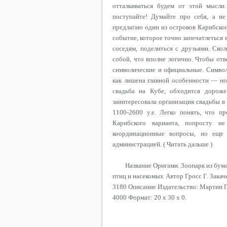
отталкиваться будем от этой мысли.
поступайте! Думайте про себя, а не
предлагаю один из островов Карибско
событие, которое точно запечатлеться в
соседям, поделиться с друзьями. Ско
собой, что вполне логично. Чтобы отв
символические и официальные. Символ
как лишена главной особенности — но
свадьба на Кубе, обходится дороже
заинтересовала организация свадьбы в
1100-2600 у.е. Легко понять, что п
Карибского варианта, попросту не
координационные вопросы, но еще 
администрацией. ( Читать дальше )
Название Оригами. Зоопарк из бум
птиц и насекомых Автор Гросс Г. Закач
3180 Описание Издательство: Мартин Г
4000 Формат: 20 x 30 x 0.