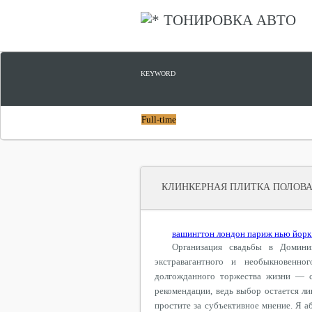
ТОНИРОВКА АВТО
KEYWORD
Full-time
КЛИНКЕРНАЯ ПЛИТКА ПОЛОВ
вашингтон лондон париж нью йорк
Организация свадьбы в Домин
экстравагантного и необыкновенно
долгожданного торжества жизни — св
рекомендации, ведь выбор остается ли
простите за субъективное мнение. Я а