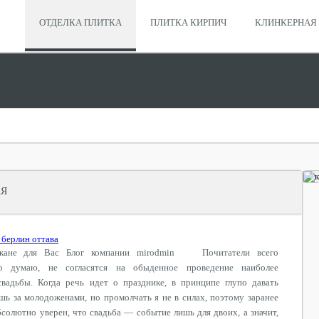
ОТДЕЛКА ПЛИТКА
ПЛИТКА КИРПИЧ
КЛИНКЕРНАЯ 
АЯ
 берлин оттава
икане для Вас Блог компании mirodmin Почитатели всего
го думаю, не согласятся на обыденное проведение наиболее
адьбы. Когда речь идет о празднике, в принципе глупо давать
шь за молодоженами, но промолчать я не в силах, поэтому заранее
бсолютно уверен, что свадьба — событие лишь для двоих, а значит,