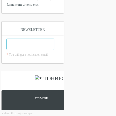
fermentum viverra erat.
NEWSLETTER
*
You will get a notification email
Video title usage example