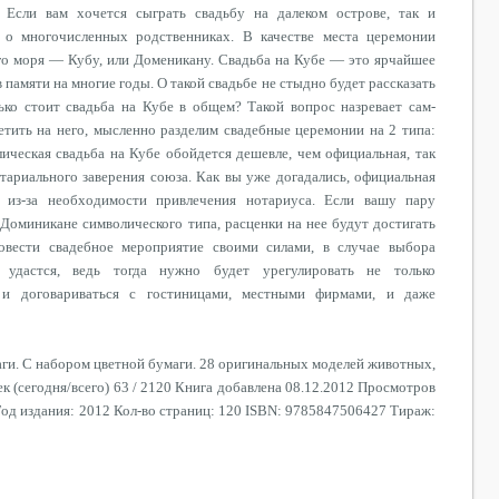
 Если вам хочется сыграть свадьбу на далеком острове, так и
 о многочисленных родственниках. В качестве места церемонии
го моря — Кубу, или Доменикану. Свадьба на Кубе — это ярчайшее
 памяти на многие годы. О такой свадьбе не стыдно будет рассказать
лько стоит свадьба на Кубе в общем? Такой вопрос назревает сам-
етить на него, мысленно разделим свадебные церемонии на 2 типа:
ическая свадьба на Кубе обойдется дешевле, чем официальная, так
тариального заверения союза. Как вы уже догадались, официальная
 из-за необходимости привлечения нотариуса. Если вашу пару
 Доминикане символического типа, расценки на нее будут достигать
ровести свадебное мероприятие своими силами, в случае выбора
 удастся, ведь тогда нужно будет урегулировать не только
и договариваться с гостиницами, местными фирмами, и даже
аги. С набором цветной бумаги. 28 оригинальных моделей животных,
ек (сегодня/всего) 63 / 2120 Книга добавлена 08.12.2012 Просмотров
од издания: 2012 Кол-во страниц: 120 ISBN: 9785847506427 Тираж: