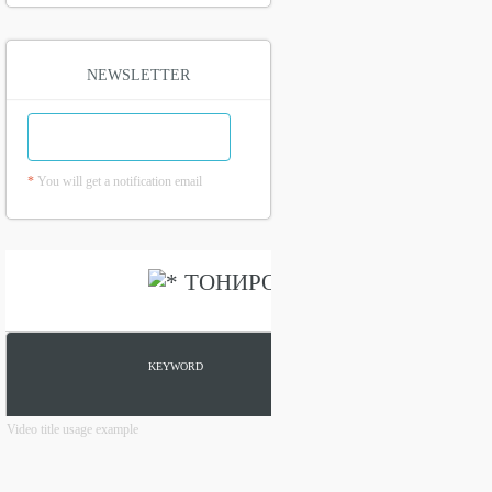
NEWSLETTER
*
You will get a notification email
Video title usage example