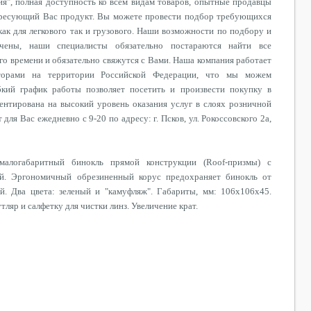
я", полная доступность ко всем видам товаров, опытные продавцы
ересующий Вас продукт. Вы можете провести подбор требующихся
как для легкового так и грузового. Наши возможности по подбору и
чены, наши специалисты обязательно постараются найти все
го времени и обязательно свяжутся с Вами. Наша компания работает
торами на территории Российской Федерации, что мы можем
кий график работы позволяет посетить и произвести покупку в
ентирована на высокий уровень оказания услуг в слоях розничной
для Вас ежедневно с 9-20 по адресу: г. Псков, ул. Рокоссовского 2а,
малогабаритный бинокль прямой конструкции (Roof-призмы) с
ой. Эргономичный обрезиненный корус предохраняет бинокль от
й. Два цвета: зеленый и "камуфляж". Габариты, мм: 106х106х45.
ляр и салфетку для чистки линз. Увеличение крат.