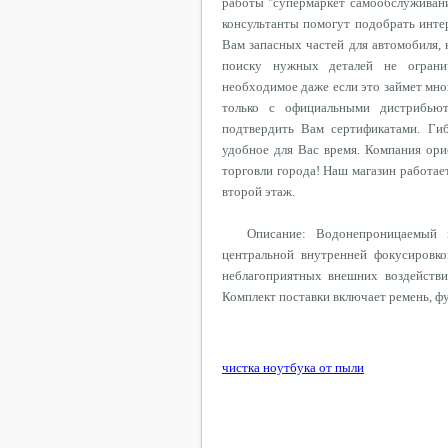
работы "супермаркет самообслуживани
консультанты помогут подобрать инт
Вам запасных частей для автомобиля, 
поиску нужных деталей не ограни
необходимое даже если это займет мно
только с официальными дистрибью
подтвердить Вам сертификатами. Гиб
удобное для Вас время. Компания ори
торговли города! Наш магазин работает 
второй этаж.
Описание: Водонепроницаемый 
центральной внутренней фокусировк
неблагоприятных внешних воздействи
Комплект поставки включает ремень, фут
чистка ноутбука от пыли