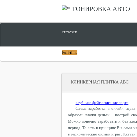
ТОНИРОВКА АВТО
KEYWORD
Full-time
КЛИНКЕРНАЯ ПЛИТКА ABC
клубника фейт описание сорта
Схема заработка в онлайн играх
образом: вложи деньги – построй св
Можно конечно заработать и без влож
период. То есть в принципе Вы сами вы
в экономические онлайн игры . Кстати,